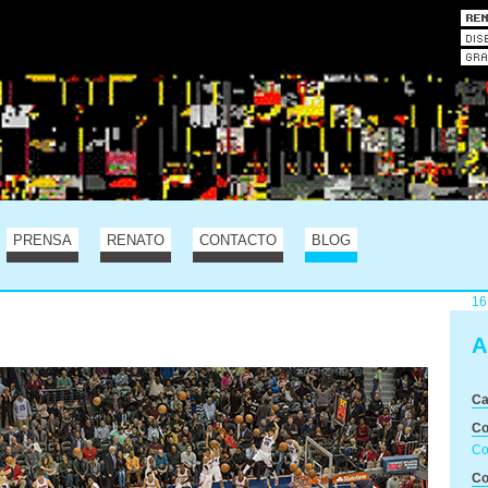
PRENSA
RENATO
CONTACTO
BLOG
16
A
C
Co
Co
Co