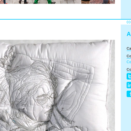
03
A
C
Co
Co
Co