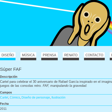
DISEÑO
MÚSICA
PRENSA
RENATO
CONTACTO
Súper FAF
Descripción
Cartel para celebrar el 30 aniversario de Rafael García inspirado en el imagin
juegos de las consolas retro.
FAF, manipulando la gravedad.
Campos
Cartel
,
Cómics
,
Diseño de personaje
,
Ilustración
Fecha
2011